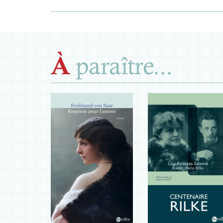
paraître...
À