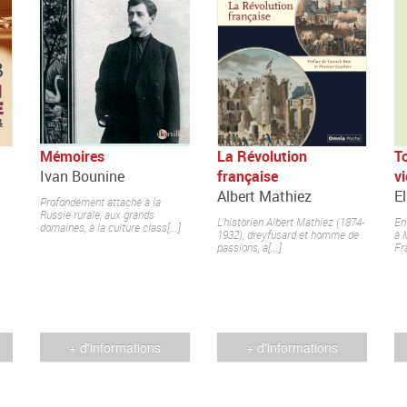
Mémoires
La Révolution
T
Ivan Bounine
française
vi
Albert Mathiez
E
Profondément attaché à la
Russie rurale, aux grands
L’historien Albert Mathiez (1874-
En 
domaines, à la culture class[...]
1932), dreyfusard et homme de
à 
passions, a[...]
Fra
+ d'informations
+ d'informations