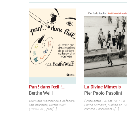
Pan ! dans l'œil !…
La Divine Mimesis
Berthe Weill
Pier Paolo Pasolini
Première marchande à défendre
Écrite entre 1963 et 1967, La
l’art moderne, Berthe Weill
Divine Mimesis, publiée en 19
(1865-1951) publ[...]
comme « document »[...]