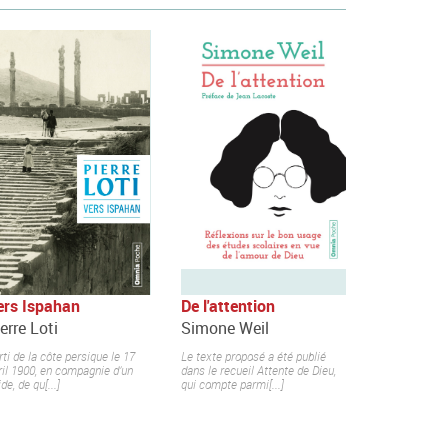
ers Ispahan
De l'attention
erre Loti
Simone Weil
rti de la côte persique le 17
Le texte proposé a été publié
ril 1900, en compagnie d’un
dans le recueil Attente de Dieu,
de, de qu[...]
qui compte parmi[...]