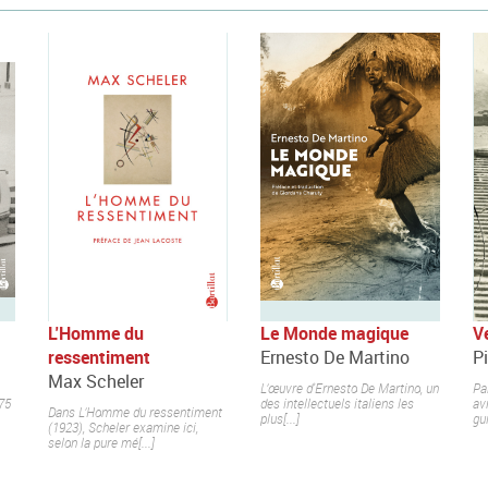
L'Homme du
Le Monde magique
V
ressentiment
Ernesto De Martino
Pi
Max Scheler
L’œuvre d'Ernesto De Martino, un
Pa
75
des intellectuels italiens les
av
Dans L’Homme du ressentiment
plus[...]
gui
(1923), Scheler examine ici,
selon la pure mé[...]