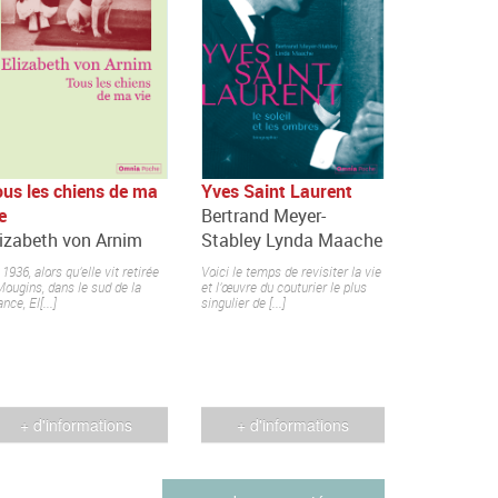
ous les chiens de ma
Yves Saint Laurent
e
Bertrand Meyer-
lizabeth von Arnim
Stabley Lynda Maache
1936, alors qu’elle vit retirée
Voici le temps de revisiter la vie
Mougins, dans le sud de la
et l’œuvre du couturier le plus
nce, El[...]
singulier de [...]
+ d'informations
+ d'informations