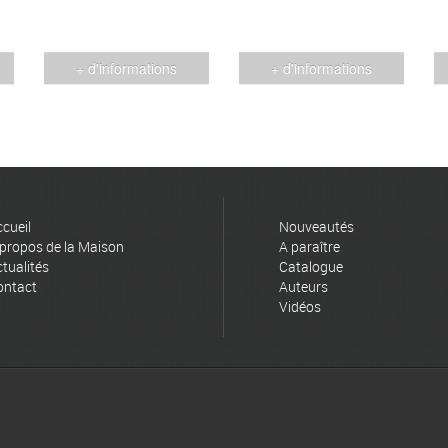
+ d'informations
+ d'informations
cueil
Nouveautés
propos de la Maison
A paraître
tualités
Catalogue
ontact
Auteurs
Vidéos