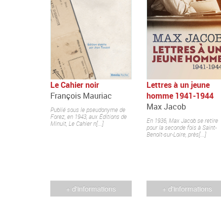
Le Cahier noir
Lettres à un jeune
François Mauriac
homme 1941-1944
Max Jacob
Publié sous le pseudonyme de
Forez, en 1943, aux Éditions de
En 1936, Max Jacob se retire
Minuit, Le Cahier n[...]
pour la seconde fois à Saint-
Benoît-sur-Loire, près[...]
+ d'informations
+ d'informations