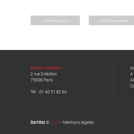
+ d'informations
+ d'informations
Editions Bartillat
Ac
2 rue Crébillon
A 
75006 Paris
Ac
C
Tél. : 01 40 51 82 60
Bartillat
©
2015
-
Mentions légales