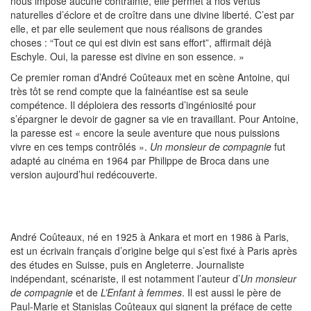
nous impose aucune contrainte, elle permet à nos vertus
naturelles d’éclore et de croître dans une divine liberté. C’est par
elle, et par elle seulement que nous réalisons de grandes
choses : “Tout ce qui est divin est sans effort”, affirmait déjà
Eschyle. Oui, la paresse est divine en son essence. »
Ce premier roman d’André Coûteaux met en scène Antoine, qui
très tôt se rend compte que la fainéantise est sa seule
compétence. Il déploiera des ressorts d’ingéniosité pour
s’épargner le devoir de gagner sa vie en travaillant. Pour Antoine,
la paresse est « encore la seule aventure que nous puissions
vivre en ces temps contrôlés ».
Un monsieur de compagnie
fut
adapté au cinéma en 1964 par Philippe de Broca dans une
version aujourd’hui redécouverte.
André Coûteaux, né en 1925 à Ankara et mort en 1986 à Paris,
est un écrivain français d’origine belge qui s’est fixé à Paris après
des études en Suisse, puis en Angleterre. Journaliste
indépendant, scénariste, il est notamment l’auteur d’
Un monsieur
de compagnie
et de
L’Enfant à femmes
. Il est aussi le père de
Paul-Marie et Stanislas Coûteaux qui signent la préface de cette