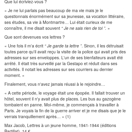
Que lui écriviez-vous ?
« Je ne lui parlais pas beaucoup de ma vie mais je le
questionnais énormément sur sa jeunesse, sa vocation littéraire,
ses études, sa vie à Montmartre… Lui était curieux de me
connaître, il me disait souvent
“ Je ne sais rien de toi ”.
»
Que sont devenues vos lettres ?
« Une fois il m'a écrit
“ Je garde ta lettre ”
. Sinon, il les détruisait
toutes parce qu'il avait reçu la visite de la police qui avait pris des
adresses sur ses enveloppes. L'un de ses bienfaiteurs avait été
arrêté. Il était très surveillé par la Gestapo et réduit dans ses
activités. Il notait les adresses sur ses courriers au dernier
moment. »
Finalement, vous n'avez jamais réussi à le rejoindre…
« A cette période, le voyage était une épopée. Il fallait trouver un
hôtel, souvent il n'y avait plus de places. Les bus au gazogène
tombaient en panne. Moi-même, je commençais à travailler à
Paris. Je voyais la fin de la guerre arriver et je me disais que je le
verrais tranquillement après… » (1)
Max Jacob, Lettres à un jeune homme, 1941-1944 (éditions
Bartillat), 14 €.