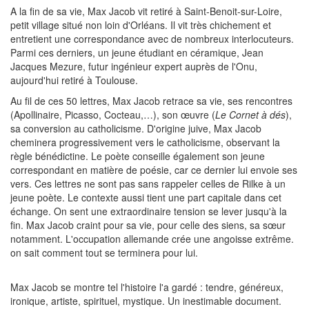
A la fin de sa vie, Max Jacob vit retiré à Saint-Benoit-sur-Loire,
petit village situé non loin d'Orléans. Il vit très chichement et
entretient une correspondance avec de nombreux interlocuteurs.
Parmi ces derniers, un jeune étudiant en céramique, Jean
Jacques Mezure, futur ingénieur expert auprès de l'Onu,
aujourd'hui retiré à Toulouse.
Au fil de ces 50 lettres, Max Jacob retrace sa vie, ses rencontres
(Apollinaire, Picasso, Cocteau,…), son œuvre (
Le Cornet à dés
),
sa conversion au catholicisme. D'origine juive, Max Jacob
cheminera progressivement vers le catholicisme, observant la
règle bénédictine. Le poète conseille également son jeune
correspondant en matière de poésie, car ce dernier lui envoie ses
vers. Ces lettres ne sont pas sans rappeler celles de Rilke à un
jeune poète. Le contexte aussi tient une part capitale dans cet
échange. On sent une extraordinaire tension se lever jusqu'à la
fin. Max Jacob craint pour sa vie, pour celle des siens, sa sœur
notamment. L'occupation allemande crée une angoisse extrême.
on sait comment tout se terminera pour lui.
Max Jacob se montre tel l'histoire l'a gardé : tendre, généreux,
ironique, artiste, spirituel, mystique. Un inestimable document.