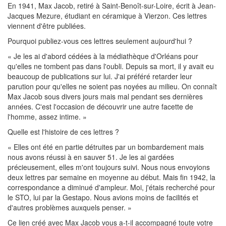
En 1941, Max Jacob, retiré à Saint-Benoît-sur-Loire, écrit à Jean-
Jacques Mezure, étudiant en céramique à Vierzon. Ces lettres
viennent d'être publiées.
Pourquoi publiez-vous ces lettres seulement aujourd'hui ?
« Je les ai d'abord cédées à la médiathèque d'Orléans pour
qu'elles ne tombent pas dans l'oubli. Depuis sa mort, il y avait eu
beaucoup de publications sur lui. J'ai préféré retarder leur
parution pour qu'elles ne soient pas noyées au milieu. On connaît
Max Jacob sous divers jours mais mal pendant ses dernières
années. C'est l'occasion de découvrir une autre facette de
l'homme, assez intime. »
Quelle est l'histoire de ces lettres ?
« Elles ont été en partie détruites par un bombardement mais
nous avons réussi à en sauver 51. Je les ai gardées
précieusement, elles m'ont toujours suivi. Nous nous envoyions
deux lettres par semaine en moyenne au début. Mais fin 1942, la
correspondance a diminué d'ampleur. Moi, j'étais recherché pour
le STO, lui par la Gestapo. Nous avions moins de facilités et
d'autres problèmes auxquels penser. »
Ce lien créé avec Max Jacob vous a-t-il accompagné toute votre