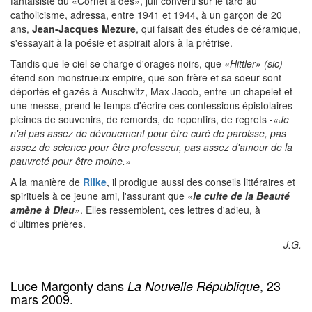
fantaisiste du «Cornet à dés», juif converti sur le tard au
catholicisme, adressa, entre 1941 et 1944, à un garçon de 20
ans,
Jean-Jacques Mezure
, qui faisait des études de céramique,
s'essayait à la poésie et aspirait alors à la prêtrise.
Tandis que le ciel se charge d'orages noirs, que
«Hittler» (sic)
étend son monstrueux empire, que son frère et sa soeur sont
déportés et gazés à Auschwitz, Max Jacob, entre un chapelet et
une messe, prend le temps d'écrire ces confessions épistolaires
pleines de souvenirs, de remords, de repentirs, de regrets -
«Je
n'ai pas assez de dévouement pour être curé de paroisse, pas
assez de science pour être professeur, pas assez d'amour de la
pauvreté pour être moine.»
A la manière de
Rilke
, il prodigue aussi des conseils littéraires et
spirituels à ce jeune ami, l'assurant que
«
le culte de la Beauté
amène à Dieu
»
. Elles ressemblent, ces lettres d'adieu, à
d'ultimes prières.
J.G.
-
Luce Margonty dans
, 23
La Nouvelle République
mars 2009.