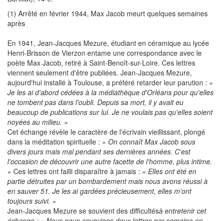
(1) Arrêté en février 1944, Max Jacob meurt quelques semaines
après
En 1941, Jean-Jacques Mezure, étudiant en céramique au lycée
Henri-Brisson de Vierzon entame une correspondance avec le
poète Max Jacob, retiré à Saint-Benoît-sur-Loire. Ces lettres
viennent seulement d'être publiées. Jean-Jacques Mezure,
aujourd'hui installé à Toulouse, a préféré retarder leur parution :
«
Je les ai d'abord cédées à la médiathèque d'Orléans pour qu'elles
ne tombent pas dans l'oubli. Depuis sa mort, il y avait eu
beaucoup de publications sur lui.
Je ne voulais pas qu'elles soient
noyées au milieu.
»
Cet échange révèle le caractère de l'écrivain vieillissant, plongé
dans la méditation spirituelle :
« On connaît Max Jacob sous
divers jours mais mal pendant ses dernières années. C'est
l'occasion de découvrir une autre facette de l'homme, plus intime.
»
Ces lettres ont failli disparaître à jamais :
« Elles ont été en
partie détruites par un bombardement mais nous avons réussi à
en sauver 51. Je les ai gardées précieusement, elles m'ont
toujours suivi. »
Jean-Jacques Mezure se souvient des difficultés
à entretenir cet
échange :
« Nous nous envoyions deux lettres par semaine en