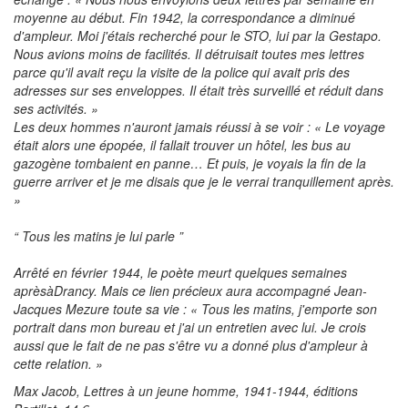
moyenne au début. Fin 1942, la correspondance a diminué
d'ampleur. Moi j'étais recherché pour le STO, lui par la Gestapo.
Nous avions moins de facilités. Il
détruisait toutes mes lettres
parce qu'il avait reçu la visite de la police qui avait pris des
adresses sur ses enveloppes. Il était très surveillé et réduit dans
ses activités.
»
Les deux hommes n'auront jamais réussi à se voir :
« Le voyage
était alors une épopée, il fallait trouver un hôtel, les bus au
gazogène tombaient en panne… Et puis, je voyais la fin de la
guerre arriver et je me disais que je le verrai tranquillement après.
»
“ Tous les matins je lui parle ”
Arrêté en février 1944, le poète meurt quelques semaines
après
à
Drancy. Mais ce lien précieux aura accompagné Jean-
Jacques Mezure toute sa vie :
« Tous les matins, j'emporte son
portrait dans mon bureau et j'ai un entretien avec lui. Je crois
aussi que le fait de ne pas s'être vu a donné plus d'ampleur à
cette relation. »
Max Jacob, Lettres à un jeune homme
, 1941-1944, éditions