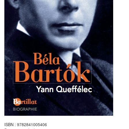
ISBN : 9782841005406