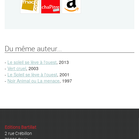
Du même auteur...
-
Le soleil se lève à l'ouest
, 2013
-
Vert cruel
, 2003
-
Le Soleil se lève à l'ouest
, 2001
-
Noir Animal ou La menace
, 1997
Editions Bartillat
2 rue Crébillon