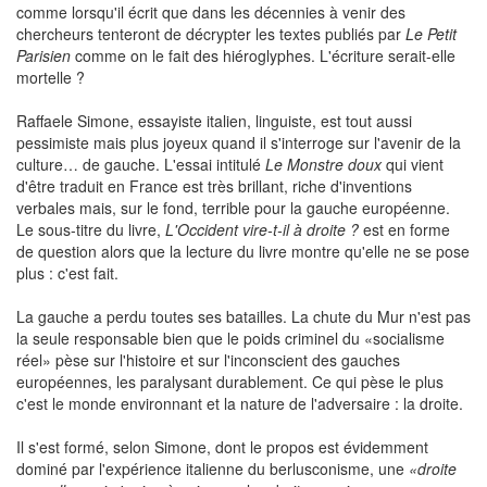
comme lorsqu'il écrit que dans les décennies à venir des
chercheurs tenteront de décrypter les textes publiés par
Le Petit
Parisien
comme on le fait des hiéroglyphes. L'écriture serait-elle
mortelle ?
Raffaele Simone, essayiste italien, linguiste, est tout aussi
pessimiste mais plus joyeux quand il s'interroge sur l'avenir de la
culture… de gauche. L'essai intitulé
Le Monstre doux
qui vient
d'être traduit en France est très brillant, riche d'inventions
verbales mais, sur le fond, terrible pour la gauche européenne.
Le sous-titre du livre,
L'Occident vire-t-il à droite ?
est en forme
de question alors que la lecture du livre montre qu'elle ne se pose
plus : c'est fait.
La gauche a perdu toutes ses batailles. La chute du Mur n'est pas
la seule responsable bien que le poids criminel du «socialisme
réel» pèse sur l'histoire et sur l'inconscient des gauches
européennes, les paralysant durablement. Ce qui pèse le plus
c'est le monde environnant et la nature de l'adversaire : la droite.
Il s'est formé, selon Simone, dont le propos est évidemment
dominé par l'expérience italienne du berlusconisme, une
«droite