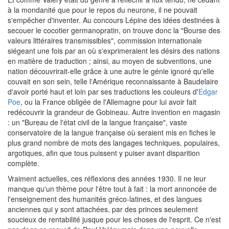
à la mondanité que pour le repos du neurone, il ne pouvait
s'empêcher d'inventer. Au concours Lépine des idées destinées à
secouer le cocotier germanopratin, on trouve donc la "Bourse des
valeurs littéraires transmissibles", commission internationale
siégeant une fois par an où s'exprimeraient les désirs des nations
en matière de traduction ; ainsi, au moyen de subventions, une
nation découvrirait-elle grâce à une autre le génie ignoré qu'elle
couvait en son sein, telle l'Amérique reconnaissante à Baudelaire
d'avoir porté haut et loin par ses traductions les couleurs d'
Edgar
Poe
, ou la France obligée de l'Allemagne pour lui avoir fait
redécouvrir la grandeur de Gobineau. Autre invention en magasin
: un "Bureau de l'état civil de la langue française", vaste
conservatoire de la langue française où seraient mis en fiches le
plus grand nombre de mots des langages techniques, populaires,
argotiques, afin que tous puissent y puiser avant disparition
complète.
Vraiment actuelles, ces réflexions des années 1930. Il ne leur
manque qu'un thème pour l'être tout à fait : la mort annoncée de
l'enseignement des humanités gréco-latines, et des langues
anciennes qui y sont attachées, par des princes seulement
soucieux de rentabilité jusque pour les choses de l'esprit. Ce n'est