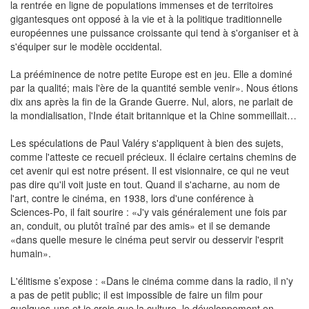
la rentrée en ligne de populations immenses et de territoires
gigantesques ont opposé à la vie et à la politique traditionnelle
européennes une puissance croissante qui tend à s'organiser et à
s'équiper sur le modèle occidental.
La prééminence de notre petite Europe est en jeu. Elle a dominé
par la qualité; mais l'ère de la quantité semble venir». Nous étions
dix ans après la fin de la Grande Guerre. Nul, alors, ne parlait de
la mondialisation, l'Inde était britannique et la Chine sommeillait…
Les spéculations de Paul Valéry s'appliquent à bien des sujets,
comme l'atteste ce recueil précieux. Il éclaire certains chemins de
cet avenir qui est notre présent. Il est visionnaire, ce qui ne veut
pas dire qu'il voit juste en tout. Quand il s'acharne, au nom de
l'art, contre le cinéma, en 1938, lors d'une conférence à
Sciences-Po, il fait sourire : «J'y vais généralement une fois par
an, conduit, ou plutôt traîné par des amis» et il se demande
«dans quelle mesure le cinéma peut servir ou desservir l'esprit
humain».
L'élitisme s’expose : «Dans le cinéma comme dans la radio, il n'y
a pas de petit public; il est impossible de faire un film pour
quelques-uns et je crois que la culture, le développement en