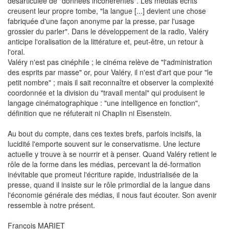
désarticulée de "données incohérentes". Les médias écrits
creusent leur propre tombe, "la langue [...] devient une chose
fabriquée d'une façon anonyme par la presse, par l'usage
grossier du parler". Dans le développement de la radio, Valéry
anticipe l'oralisation de la littérature et, peut-être, un retour à
l'oral.
Valéry n'est pas cinéphile ; le cinéma relève de "l'administration
des esprits par masse" or, pour Valéry, il n'est d'art que pour "le
petit nombre" ; mais il sait reconnaître et observer la complexité
coordonnée et la division du "travail mental" qui produisent le
langage cinématographique : "une intelligence en fonction",
définition que ne réfuterait ni Chaplin ni Eisenstein.
Au bout du compte, dans ces textes brefs, parfois incisifs, la
lucidité l'emporte souvent sur le conservatisme. Une lecture
actuelle y trouve à se nourrir et à penser. Quand Valéry retient le
rôle de la forme dans les médias, percevant la dé-formation
inévitable que promeut l'écriture rapide, industrialisée de la
presse, quand il insiste sur le rôle primordial de la langue dans
l'économie générale des médias, il nous faut écouter. Son avenir
ressemble à notre présent.
.
François MARIET