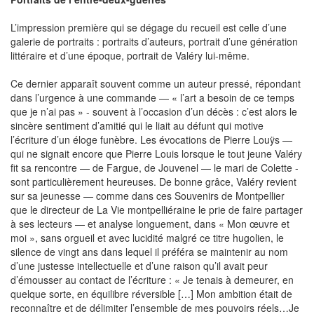
L’impression première qui se dégage du recueil est celle d’une
galerie de portraits : portraits d’auteurs, portrait d’une génération
littéraire et d’une époque, portrait de Valéry lui-même.
Ce dernier apparaît souvent comme un auteur pressé, répondant
dans l’urgence à une commande — « l’art a besoin de ce temps
que je n’ai pas » - souvent à l’occasion d’un décès : c’est alors le
sincère sentiment d’amitié qui le liait au défunt qui motive
l’écriture d’un éloge funèbre. Les évocations de Pierre Louÿs —
qui ne signait encore que Pierre Louis lorsque le tout jeune Valéry
fit sa rencontre — de Fargue, de Jouvenel — le mari de Colette -
sont particulièrement heureuses. De bonne grâce, Valéry revient
sur sa jeunesse — comme dans ces Souvenirs de Montpellier
que le directeur de La Vie montpelliéraine le prie de faire partager
à ses lecteurs — et analyse longuement, dans « Mon œuvre et
moi », sans orgueil et avec lucidité malgré ce titre hugolien, le
silence de vingt ans dans lequel il préféra se maintenir au nom
d’une justesse intellectuelle et d’une raison qu’il avait peur
d’émousser au contact de l’écriture : « Je tenais à demeurer, en
quelque sorte, en équilibre réversible […] Mon ambition était de
reconnaître et de délimiter l’ensemble de mes pouvoirs réels…Je