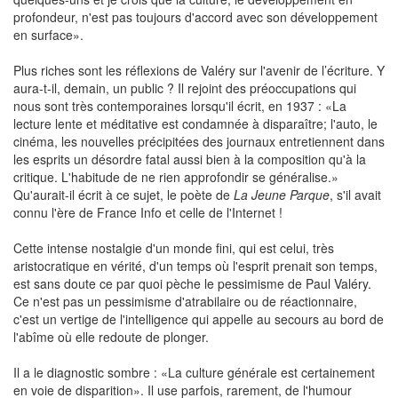
profondeur, n'est pas toujours d'accord avec son développement
en surface».
Plus riches sont les réflexions de Valéry sur l'avenir de l’écriture. Y
aura-t-il, demain, un public ? Il rejoint des préoccupations qui
nous sont très contemporaines lorsqu'il écrit, en 1937 : «La
lecture lente et méditative est condamnée à disparaître; l'auto, le
cinéma, les nouvelles précipitées des journaux entretiennent dans
les esprits un désordre fatal aussi bien à la composition qu'à la
critique. L'habitude de ne rien approfondir se généralise.»
Qu'aurait-il écrit à ce sujet, le poète de
La Jeune Parque
, s'il avait
connu l'ère de France Info et celle de l'Internet !
Cette intense nostalgie d'un monde fini, qui est celui, très
aristocratique en vérité, d'un temps où l'esprit prenait son temps,
est sans doute ce par quoi pèche le pessimisme de Paul Valéry.
Ce n'est pas un pessimisme d'atrabilaire ou de réactionnaire,
c'est un vertige de l'intelligence qui appelle au secours au bord de
l'abîme où elle redoute de plonger.
Il a le diagnostic sombre : «La culture générale est certainement
en voie de disparition». Il use parfois, rarement, de l'humour