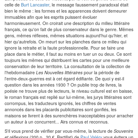
celle de
Burt Lancaster
, le message faussement paradoxal était
bien le même : les formes et les apparences doivent demeurer
immuables afin que les esprits puissent évoluer
harmonieusement. On croirait une description du milieu littéraire
français, ce qu'on fait de plus conservateur dans le genre. Mêmes
gens, mêmes réflexes, mêmes situations aujourd'hui qu'hier, et
hier qu'autrefois. On meurt sur les planches dans ce milieu qui
ignore la retraite et la faute professionnelle. Pour se faire une
place dans le métier, il faut au moins en tuer un ou deux. Ce sont
toujours les mêmes qui distribuent les cartes pour une meilleure
conservation de leur territoire. La consultation de la collection de
l'hebdomadaire
Les Nouvelles littéraires
pour la période de
l'entre-deux-guerres est à cet égard édifiante. De quoi y est-il
question dans les années 1930 ? On publie trop de livres, la
poésie ne trouve plus de lecteurs, le niveau culturel est en baisse,
le roman français est replié sur lui-même, les jurys littéraires sont
corrompus, les traducteurs ignorés, les chiffres de ventes
annoncés dans les placards publicitaires sont gonflés, les
maisons se livrent à des surenchères inacceptables pour arracher
un auteur à un concurrent... Airs connus et reconnus.
S'il vous prend de vérifier par vous-même, la lecture de
Souvenirs
et réflexions
(200 p., 20 €, Bartillat) de
Paul Valéry
vous évitera un