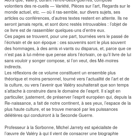
volontiers des re-cueils — Variété, Pièces sur l’art, Regards sur le
monde actuel, etc. — où il ras-semble, sur divers sujets, ses
articles ou conférences, d’autres textes restent en attente. Ils ne
seront jamais repris, et sont donc restés introuvables : l’objet de
ce livre est de rassembler quelques-uns d’entre eux.
Ces pages se trouvent, pour une part, tournées vers le passé de
l’écrivain et de son époque : ces souvenirs sont le plus souvent
des hommages, à des amis vi-vants ou disparus, et, parce que ce
n’est pas à lui-même que pense alors l’écrivain, ce qu’il livre de lui
sans vouloir y songer compose, si l’on veut, des Mé-moires
indirects.
Les réflexions de ce volume constituent un ensemble plus
théorique et moins personnel, tourné vers l’actualité de l’art et de
la culture, ou vers l’avenir que Valéry souhaiterait que son temps
s’attache à construire dans le domaine de l’esprit. Il s’agit en
particulier, justement, de préserver l’esprit européen qui, depuis la
Re-naissance, a fait de notre continent, à ses yeux, l’espace de la
plus haute culture, et se trouve menacé par les puissances
délétères qui conduiront à la Seconde Guerre.
Professeur à la Sorbonne, Michel Jarrety est spécialiste de
l’œuvre de Valéry à qui il vient de consacrer une biographie