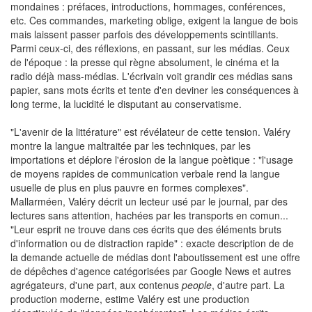
mondaines : préfaces, introductions, hommages, conférences,
etc. Ces commandes, marketing oblige, exigent la langue de bois
mais laissent passer parfois des développements scintillants.
Parmi ceux-ci, des réflexions, en passant, sur les médias. Ceux
de l'époque : la presse qui règne absolument, le cinéma et la
radio déjà mass-médias. L'écrivain voit grandir ces médias sans
papier, sans mots écrits et tente d'en deviner les conséquences à
long terme, la lucidité le disputant au conservatisme.
"L'avenir de la littérature" est révélateur de cette tension. Valéry
montre la langue maltraitée par les techniques, par les
importations et déplore l'érosion de la langue poètique : "l'usage
de moyens rapides de communication verbale rend la langue
usuelle de plus en plus pauvre en formes complexes".
Mallarméen, Valéry décrit un lecteur usé par le journal, par des
lectures sans attention, hachées par les transports en comun...
"Leur esprit ne trouve dans ces écrits que des éléments bruts
d'information ou de distraction rapide" : exacte description de de
la demande actuelle de médias dont l'aboutissement est une offre
de dépêches d'agence catégorisées par Google News et autres
agrégateurs, d'une part, aux contenus
people
, d'autre part. La
production moderne, estime Valéry est une production