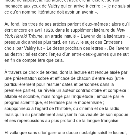
menacée aux yeux de Valéry qui en arrive à écrire : « je ne sais si
ce qu’on nomme littérature doit avoir un avenir ».
Au fond, les titres de ses articles parlent d’eux-mêmes : alors qu’il
écrit encore en avril 1928, dans le supplément littéraire du
New
York Herald Tribune
, un article intitulé « L’avenir de la littérature »,
presque dix années plus tard, en 1937, le sujet des Entretiens
choisi par Valéry fut « Le destin prochain des lettres ». De l’avenir
au destin : tel est donc l’enjeu d’un entre-deux-guerres qui ne sut
en fin de compte être que cela.
À travers ce choix de textes, dont la lecture est rendue aisée par
une présentation sobre et efficace de chacun d’entre eux (utile
particulièrement pour resituer dates et personnes dans la
première partie), se révèle un auteur contradictoire et complexe :
affable et sociable, mais rongé par l’inquiétude ; emballé par le
progrès scientifique, et terrassé par le modernisme ;
soupçonneux à l’égard de l’histoire, du cinéma et de la radio,
mais qui a su parfaitement analyser la nouveauté de son époque
et ses répercussions au plus profond de la langue française.
Et voilà que sans crier gare une douce nostalgie saisit le lecteur,