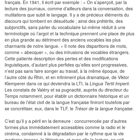
français. En 1941, il écrit par exemple : « On s’aperçoit, par la
lecture des journaux, comme d’ailleurs dans la conversation, des
mutilations que subit le langage. Il y a de précieux éléments du
discours qui tombent en désuétude ; ainsi des prétérits, des
subjonctifs, sans parler du vocabulaire lui-même réduit à une
terminologie où l’argot et la technique prennent une place de plus
en plus grande au détriment des anciens vocables les plus
charmants de notre langue. » Il note des disparitions de mots,
comme « abecquer », ou des intrusions de vocables étrangers.
Cette patiente description des pertes et des modifications
linguistiques, d’autant plus perfides qu’elles sont progressives,
n’est pas sans faire songer au travail, à la même époque, de
l’autre côté du Rhin, et en infiniment plus dramatique, de Viktor
Klemperer dans ce qui deviendra la LTI, la
Lingua Tertii Imperii
.
Les constats de Valéry et sa pugnacité, auprès du directeur du
Temps notamment, pour établir un dictionnaire historique et un
bureau de l’état civil de la langue française finiront toutefois par
se concrétiser, eux, dans le TLF, le
Trésor de la langue française
.
C’est qu’il y a péril en la demeure : concurrencée par d’autres
formes plus immédiatement accessibles comme la radio et le
cinéma, condamné à la dégradation par le rythme que la vie
moderne impose, la littérature, et avec elle la lecture, se voit