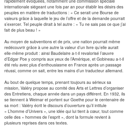
rapidement évoquées, notamment une commission spéciale
internationale siégeant une fois par an pour établir les désirs des
peuples en matière de traductions : « Ce serait une Bourse de
valeurs grâce à laquelle le jeu de l’offre et de la demande pourrait
s’exercer. Tel peuple dirait à tel autre : « Tu ne sais pas ce que j’ai
fait de plus beau ! »
Au moyen de subventions et de prix, une nation pourrait même
redécouvrir grâce à une autre la valeur d’un livre qu’elle aurait
elle-même produit : ainsi Baudelaire a-t-il revalorisé l’œuvre
d’Edgar Poe y compris aux yeux de l’Amérique, et Gobineau a-t-il
été relu avec plus d’enthousiasme en France après un passage
réussi, comme on sait, entre les mains d’un traducteur allemand.
Au bout de quelque temps, prenant toujours au sérieux sa
mission, Valéry propose au comité des Arts et Lettres d’organiser
des Entretiens, chaque année dans un pays différent. En 1932, ils
se tiennent à Weimar et portent sur Goethe pour le centenaire de
sa mort : Valéry écrit le discours d’ouverture qu’il intitule
« L’homme d’Univers », une idée qui lui tient à cœur, tout comme
celle des « hommes de l’esprit », dont la formule revient à
plusieurs reprises dans ces textes.