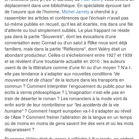
déplacement dans une bibliothèque. En spécialiste éprouvé tant
de l'oeuvre que de l'homme,
Michel Jarrety
a cherché à y
rassembler les articles et conférences que l'écrivain n'avait pas
lui-même publiés en recueil, qu'il les ait écartés, mis dans une file
d'attente ou tout simplement oubliés. Le plus frappant ne réside
pas dans la partie "Souvenirs", dont les évocations d'une
conversation avec Conrad ou d'un salut à Rilke nous sont déjà
familiers, mais dans la partie "Réflexions", dont Valéry était un
abondant producteur. Celles-ci s'échelonnent entre 1927 et 1939
et se révèlent d'une troublante actualité en 2010 : les auteurs
usent-ils de la littérature comme d'une fin ou d'un moyen ? N'a-t-
elle pas tendance à s'adapter aux nouvelles conditions
"de
mouvement et de chaos"
de la lecture dans les transports en
commun ? Comment interpréter l'engouement du public pour les
écrits à vernis philosophique ? L'imagination n'est-elle pas en
train de déserter le roman ? Les romanciers à la mode vont-ils
enfin sortir de leur nombrilisme sur
"les accidents de la vie
humaine"
? Comment l'esprit européen va-t-il s'adapter au réveil
de l'Asie ? Comment freiner l'altération de la langue en un temps
où de moins en moins de gens savent lire des vers et où les mots
disparaissent ?
Et comme Valéry était du genre à réfléchir à flux tendu, ne cédant