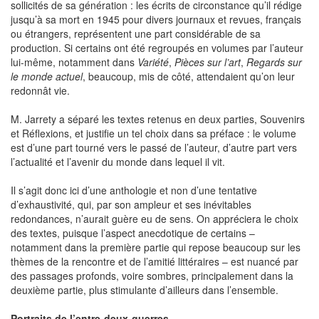
sollicités de sa génération : les écrits de circonstance qu’il rédige
jusqu’à sa mort en 1945 pour divers journaux et revues, français
ou étrangers, représentent une part considérable de sa
production. Si certains ont été regroupés en volumes par l’auteur
lui-même, notamment dans
Variété
,
Pièces sur l’art
,
Regards sur
le monde actuel
, beaucoup, mis de côté, attendaient qu’on leur
redonnât vie.
M. Jarrety a séparé les textes retenus en deux parties, Souvenirs
et Réflexions, et justifie un tel choix dans sa préface : le volume
est d’une part tourné vers le passé de l’auteur, d’autre part vers
l’actualité et l’avenir du monde dans lequel il vit.
Il s’agit donc ici d’une anthologie et non d’une tentative
d’exhaustivité, qui, par son ampleur et ses inévitables
redondances, n’aurait guère eu de sens. On appréciera le choix
des textes, puisque l’aspect anecdotique de certains –
notamment dans la première partie qui repose beaucoup sur les
thèmes de la rencontre et de l’amitié littéraires – est nuancé par
des passages profonds, voire sombres, principalement dans la
deuxième partie, plus stimulante d’ailleurs dans l’ensemble.
Portraits de l’entre-deux-guerres